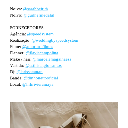
Noiva:
@sarahbeirith
Noivo:
@guilhermedalul
FORNECEDORES:
Agência:
@speedsystem
Realização:
@weddingbyspeedsystem
Filme:
@amorim_filmes
Planner:
@flaviacampolina
Make / hair:
@marcelemagalhaess
Vestido:
@estilista.gio.santos
Dj:
@larissatantan
Banda:
@dinhonettooficial
Local:
@hrhrivieramaya