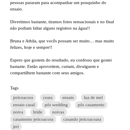
pessoas pararam para acompanhar um pouquinho do
ensaio.
Divertimos bastante, tiramos fotos sensacionais e no final
não podiam faltar alguns registros na água!!
Bruna e Athila, que vocês possam ser muito… mas muito
felizes, hoje e sempre!!
Espero que gostem do resultado, eu confesso que gostei
bastante. Então aproveitem, curtam, divulguem e
compartilhem bastante com seus amigos.
Tags
jericoacora
ceara
ensaio
lua de mel
ensaio casal
pós wedding
pós casamento
noiva
bride
noivas
casamento jericoacora
casando jericoacoara
jeri