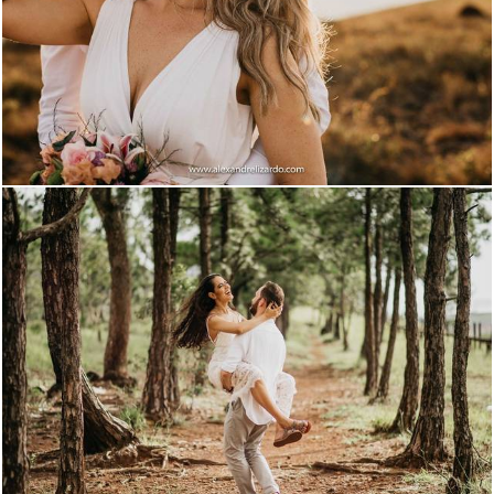
6197
8
6734
1