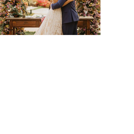
4260
2