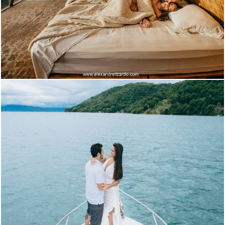
4743
7
6285
7